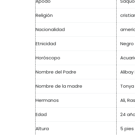
Apodo
Saquon
Religión
cristi
Nacionalidad
ameri
Etnicidad
Negro
Horóscopo
Acuari
Nombre del Padre
Alibay
Nombre de la madre
Tonya
Hermanos
Ali, R
Edad
24 añ
Altura
5 pies