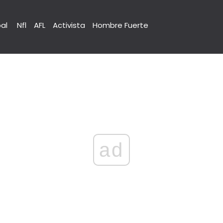
pal
Nfl
AFL
Activista
Hombre Fuerte
ad