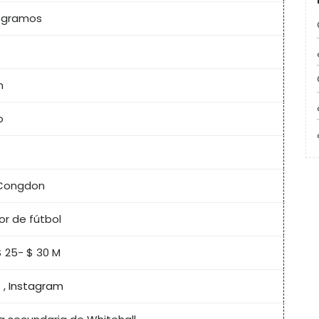
logramos
n
o
Congdon
r de fútbol
$ 25- $ 30 M
o
,
Instagram