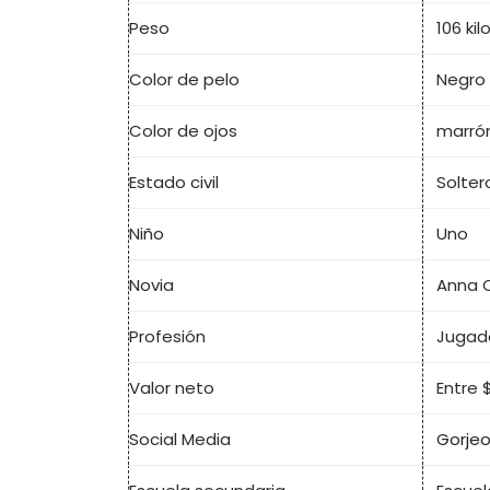
Peso
106 ki
Color de pelo
Negro
Color de ojos
marró
Estado civil
Solter
Niño
Uno
Novia
Anna 
Profesión
Jugado
Valor neto
Entre 
Social Media
Gorje