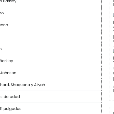
 Barkley
ano
cano
o
 Barkley
 Johnson
ashard, Shaquona y Aliyah
os de edad
 11 pulgadas