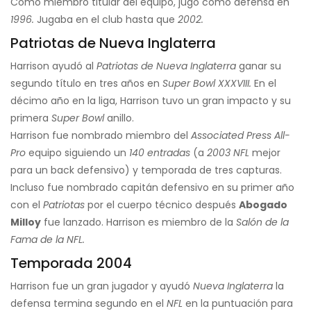
Como miembro titular del equipo, jugó como defensa en
1996.
Jugaba en el club hasta que
2002.
Patriotas de Nueva Inglaterra
Harrison ayudó al
Patriotas de Nueva Inglaterra
ganar su
segundo título en tres años en
Super Bowl XXXVIII.
En el
décimo año en la liga, Harrison tuvo un gran impacto y su
primera
Super Bowl
anillo.
Harrison fue nombrado miembro del
Associated Press All-
Pro
equipo siguiendo un
140 entradas
(a
2003 NFL
mejor
para un back defensivo) y temporada de tres capturas.
Incluso fue nombrado capitán defensivo en su primer año
con el
Patriotas
por el cuerpo técnico después
Abogado
Milloy
fue lanzado. Harrison es miembro de la
Salón de la
Fama de la NFL.
Temporada 2004
Harrison fue un gran jugador y ayudó
Nueva Inglaterra
la
defensa termina segundo en el
NFL
en la puntuación para