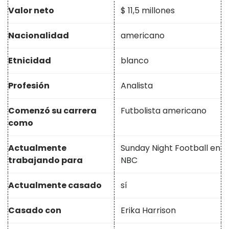
Valor neto
$ 11,5 millones
Nacionalidad
americano
Etnicidad
blanco
Profesión
Analista
Comenzó su carrera
Futbolista americano
como
Actualmente
Sunday Night Football en
trabajando para
NBC
Actualmente casado
sí
Casado con
Erika Harrison