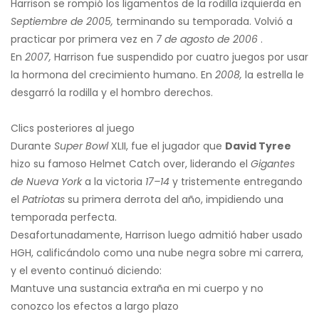
Harrison se rompió los ligamentos de la rodilla izquierda en
Septiembre de 2005,
terminando su temporada. Volvió a
practicar por primera vez en
7 de agosto de 2006
.
En
2007,
Harrison fue suspendido por cuatro juegos por usar
la hormona del crecimiento humano. En
2008,
la estrella le
desgarró la rodilla y el hombro derechos.
Clics posteriores al juego
Durante
Super Bowl
XLII, fue el jugador que
David Tyree
hizo su famoso Helmet Catch over, liderando el
Gigantes
de Nueva York
a la victoria
17–14
y tristemente entregando
el
Patriotas
su primera derrota del año, impidiendo una
temporada perfecta.
Desafortunadamente, Harrison luego admitió haber usado
HGH, calificándolo como una nube negra sobre mi carrera,
y el evento continuó diciendo:
Mantuve una sustancia extraña en mi cuerpo y no
conozco los efectos a largo plazo