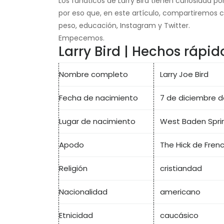
Los fanáticos de Larry Bird tienen curiosidad p
por eso que, en este artículo, compartiremos co
peso, educación, Instagram y Twitter.
Empecemos.
Larry Bird | Hechos rápid
Nombre completo
Larry Joe Bird
Fecha de nacimiento
7 de diciembre d
Lugar de nacimiento
West Baden Sprin
Apodo
The Hick de Frenc
Religión
cristiandad
Nacionalidad
americano
Etnicidad
caucásico