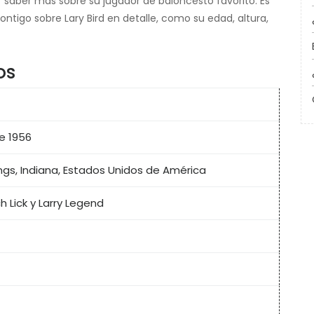
or saber más sobre su jugador de baloncesto favorito. Es
ntigo sobre Lary Bird en detalle, como su edad, altura,
os
e 1956
gs, Indiana, Estados Unidos de América
h Lick y Larry Legend