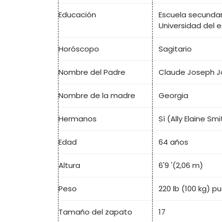
Educación
Escuela secundar
Universidad del 
Horóscopo
Sagitario
Nombre del Padre
Claude Joseph Jo
Nombre de la madre
Georgia
Hermanos
Sí (Ally Elaine Smi
Edad
64 años
Altura
6'9 '(2,06 m)
Peso
220 lb (100 kg) p
Tamaño del zapato
17