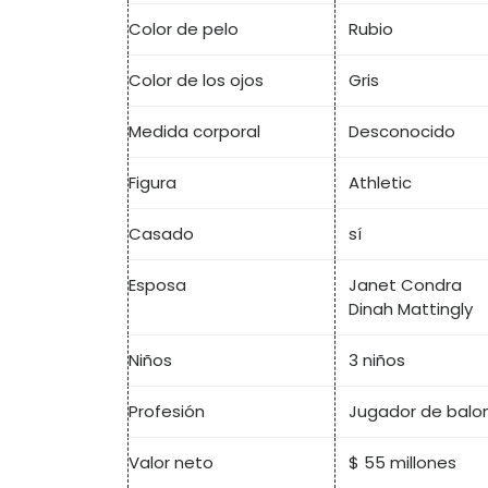
Color de pelo
Rubio
Color de los ojos
Gris
Medida corporal
Desconocido
Figura
Athletic
Casado
sí
Esposa
Janet Condra
Dinah Mattingly
Niños
3 niños
Profesión
Jugador de balon
Valor neto
$ 55 millones