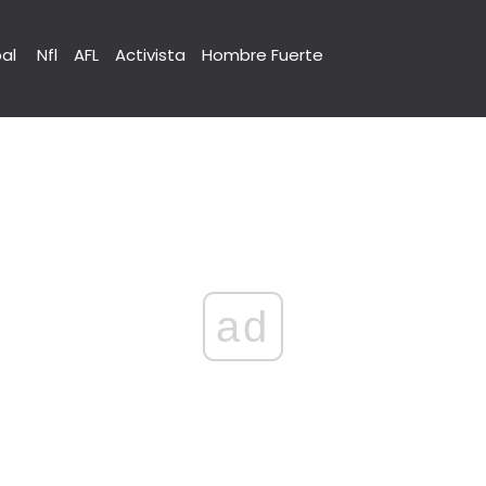
pal
Nfl
AFL
Activista
Hombre Fuerte
ad