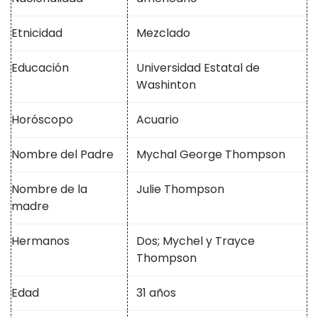
Etnicidad
Mezclado
Educación
Universidad Estatal de
Washinton
Horóscopo
Acuario
Nombre del Padre
Mychal George Thompson
Nombre de la
Julie Thompson
madre
Hermanos
Dos; Mychel y Trayce
Thompson
Edad
31 años