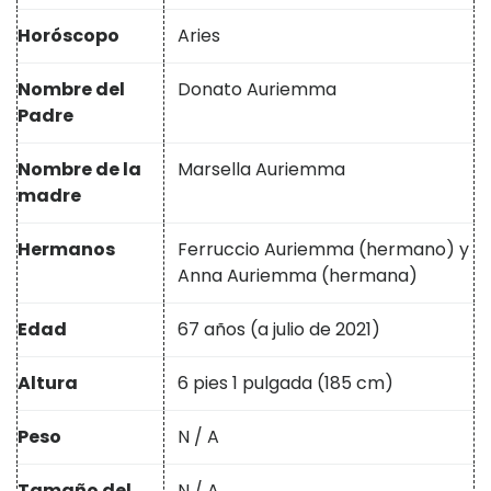
Horóscopo
Aries
Nombre del
Donato Auriemma
Padre
Nombre de la
Marsella Auriemma
madre
Hermanos
Ferruccio Auriemma (hermano) y
Anna Auriemma (hermana)
Edad
67 años (a julio de 2021)
Altura
6 pies 1 pulgada (185 cm)
Peso
N / A
Tamaño del
N / A