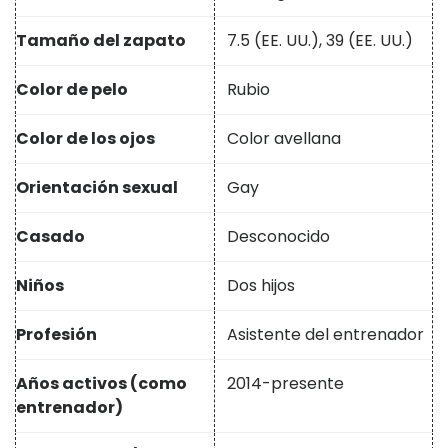
Tamaño del zapato
7.5 (EE. UU.), 39 (EE. UU.)
Color de pelo
Rubio
Color de los ojos
Color avellana
Orientación sexual
Gay
Casado
Desconocido
Niños
Dos hijos
Profesión
Asistente del entrenador
Años activos (como
2014-presente
entrenador)