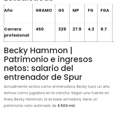
Año
GRAMO
GS
MP
FG
FGA
Carrera
450
329
27.9
4.3
9.7
profesional
Becky Hammon |
Patrimonio e ingresos
netos: salario del
entrenador de Spur
Actualmente activa como entrenadora, Becky tuvo un año
exitoso como jugadora en la cancha. Según una fuente en
línea, Becky Hammon, la ex base armadora, tiene un
patrimonio neto estimado de
$ 500 mil.