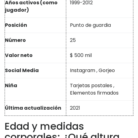
Años activos (como
1999-2012
jugador)
Posición
Punto de guardia
Número
25
Valor neto
$ 500 mil
Social Media
Instagram
,
Gorjeo
Niña
Tarjetas postales
,
Elementos firmados
Última actualización
2021
Edad y medidas
corporales: ¿Qué altura