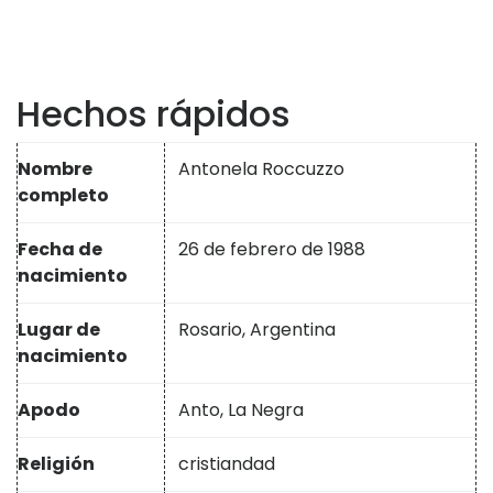
Hechos rápidos
Nombre
Antonela Roccuzzo
completo
Fecha de
26 de febrero de 1988
nacimiento
Lugar de
Rosario, Argentina
nacimiento
Apodo
Anto, La Negra
Religión
cristiandad