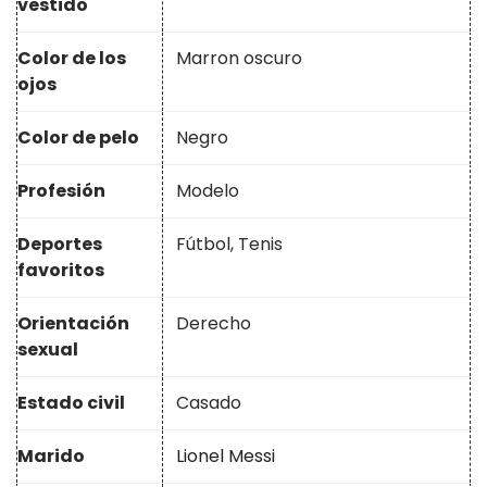
vestido
Color de los
Marron oscuro
ojos
Color de pelo
Negro
Profesión
Modelo
Deportes
Fútbol, ​​Tenis
favoritos
Orientación
Derecho
sexual
Estado civil
Casado
Marido
Lionel Messi