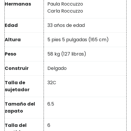
Hermanas
Paula Roccuzzo
Carla Roccuzzo
Edad
33 años de edad
Altura
5 pies 5 pulgadas (165 cm)
Peso
58 kg (127 libras)
Construir
Delgado
Talla de
32C
sujetador
Tamaño del
6.5
zapato
Talla del
6