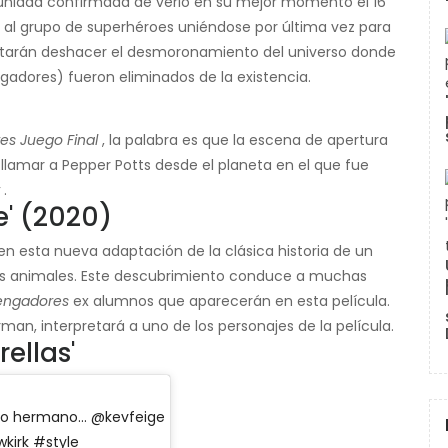
tunidad confirmada de verlo en su mejor momento el 16
 al grupo de superhéroes uniéndose por última vez para
entarán deshacer el desmoronamiento del universo donde
ngadores) fueron eliminados de la existencia.
s Juego Final
, la palabra es que la escena de apertura
llamar a Pepper Potts desde el planeta en el que fue
.
le' (2020)
en esta nueva adaptación de la clásica historia de un
s animales. Este descubrimiento conduce a muchas
engadores
ex alumnos que aparecerán en esta película.
man, interpretará a uno de los personajes de la película.
ellas'
mo hermano… @kevfeige
kirk #style