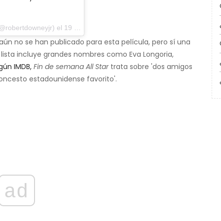
bertdowneyjr) el 19 de enero de 2019 a las 8:06 pm PST
aún no se han publicado para esta película, pero sí una
 lista incluye grandes nombres como Eva Longoria,
gún IMDB,
Fin de semana All Star
trata sobre 'dos amigos
oncesto estadounidense favorito'.
ad