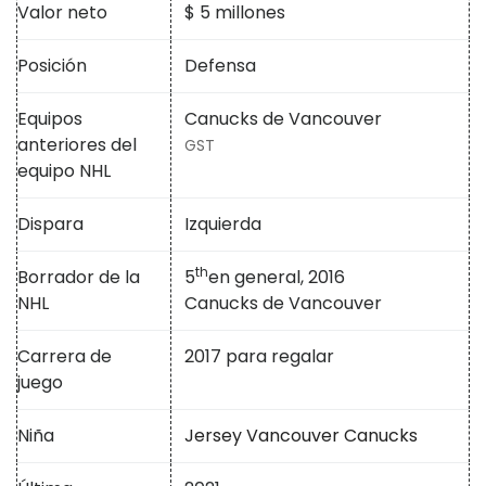
Valor neto
$ 5 millones
Posición
Defensa
Equipos
Canucks de Vancouver
anteriores del
GST
equipo NHL
Dispara
Izquierda
th
Borrador de la
5
en general, 2016
NHL
Canucks de Vancouver
Carrera de
2017 para regalar
juego
Niña
Jersey Vancouver Canucks