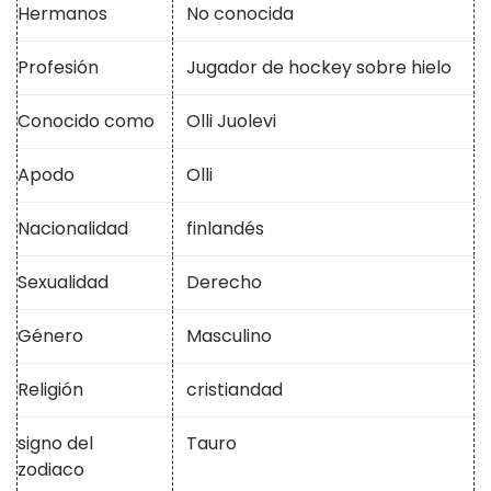
Hermanos
No conocida
Profesión
Jugador de hockey sobre hielo
Conocido como
Olli Juolevi
Apodo
Olli
Nacionalidad
finlandés
Sexualidad
Derecho
Género
Masculino
Religión
cristiandad
signo del
Tauro
zodiaco