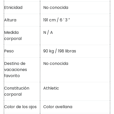
Etnicidad
No conocida
Altura
191 cm / 6 ′ 3 ″
Medida
N / A
corporal
Peso
90 kg / 198 libras
Destino de
No conocida
vacaciones
favorito
Constitución
Athletic
corporal
Color de los ojos
Color avellana