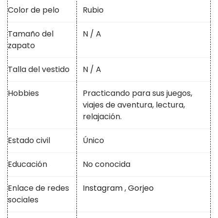
Color de pelo
Rubio
Tamaño del
N / A
zapato
Talla del vestido
N / A
Hobbies
Practicando para sus juegos,
viajes de aventura, lectura,
relajación.
Estado civil
Único
Educación
No conocida
Enlace de redes
Instagram
,
Gorjeo
sociales