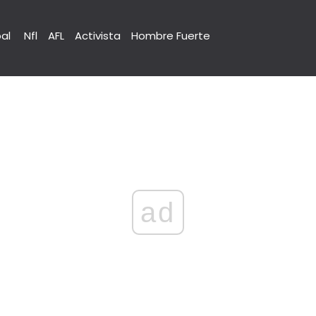
pal
Nfl
AFL
Activista
Hombre Fuerte
ad