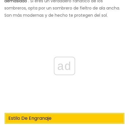
demasiado
. Si eres un verdadero fanático de los
sombreros, opta por un sombrero de fieltro de ala ancha.
Son más modernas y de hecho te protegen del sol.
ad
Estilo De Engranaje