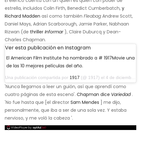
El elenco cuenta con un quién es quién con poder de
estrella, incluidos Colin Firth, Benedict Cumberbatch,
y
Richard Madden
así como también
Fleabag
Andrew Scott,
Daniel Mays, Adrian Scarborough, Jamie Parker, Nabhaan
Rizwan (de
thriller
Informar
), Claire Duburcq y Dean-
Charles Chapman.
Ver esta publicación en Instagram
El American Film Institute ha nombrado a # 1917Movie una
de las 10 mejores películas del año.
Una publicación compartida por
1917
(@ 1917) el 4 de diciembre de 2019 a las 12:02 pm PST
'Nunca llegamos a leer un guión, así que aprendí como
cuatro páginas de esta escena'.
Chapman dice
Variedad
.
'No fue hasta que [el director
Sam Mendes
] me dijo,
personalmente, que iba a ser de una sola vez. Y estaba
nervioso, y me voló la cabeza '.