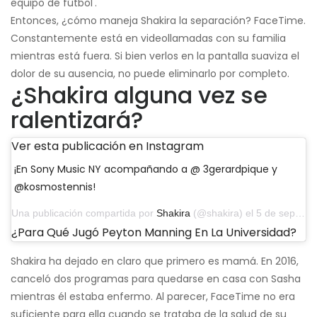
equipo de fútbol'.
Entonces, ¿cómo maneja Shakira la separación? FaceTime.
Constantemente está en videollamadas con su familia
mientras está fuera. Si bien verlos en la pantalla suaviza el
dolor de su ausencia, no puede eliminarlo por completo.
¿Shakira alguna vez se
ralentizará?
Ver esta publicación en Instagram
¡En Sony Music NY acompañando a @ 3gerardpique y
@kosmostennis!
Una publicación compartida por
Shakira
(@shakira) el 5 de septiembre de 2019 a las 4:47 pm PDT
¿Para Qué Jugó Peyton Manning En La Universidad?
Shakira ha dejado en claro que primero es mamá. En 2016,
canceló dos programas para quedarse en casa con Sasha
mientras él estaba enfermo. Al parecer, FaceTime no era
suficiente para ella cuando se trataba de la salud de su